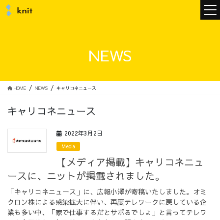
ニュース
NEWS
ニットについて
HOME
NEWS
キャリコネニュース
キャリコネニュース
ニットの誓い
トップメッセージ
2022年3月2日
Media
【メディア掲載】キャリコネニュ
ースに、ニットが掲載されました。
メンバー
会社概要
「キャリコネニュース」に、広報小澤が寄稿いたしました。オミ
クロン株による感染拡大に伴い、再度テレワークに戻している企
サービス
業も多い中、「家で仕事するだとサボるでしょ」と言ってテレワ