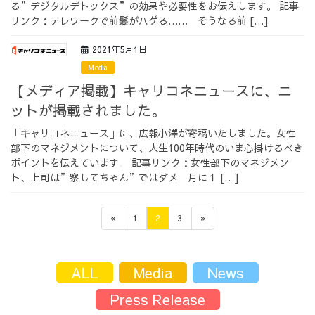
る”デジタルデトックス”の効果や必要性をお伝えします。 記事
リンク：テレワークで前髪がハゲる…… そうなる前 […]
2021年5月1日
Media
【メディア掲載】キャリコネニュースに、ニ
ットが掲載されました。
「キャリコネニュース」に、広報小澤が寄稿いたしました。女性
部下のマネジメントについて、人生100年時代のいま心掛けるべき
ポイントを伝えています。 記事リンク：女性部下のマネジメン
ト、上司は”察してちゃん”ではダメ 月に１ […]
投
固
固
固
«
1
2
3
»
定
定
定
ペ
ペ
ペ
稿
ー
ー
ー
ALL
Media
News
ジ
ジ
ジ
の
Press Release