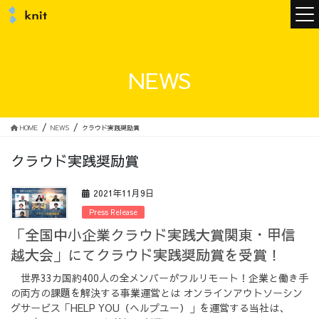
ニュース
NEWS
ニットについて
HOME
NEWS
クラウド実践奨励賞
クラウド実践奨励賞
ニットの誓い
トップメッセージ
2021年11月9日
Press Release
「全国中小企業クラウド実践大賞関東・甲信
越大会」にてクラウド実践奨励賞を受賞！
メンバー
会社概要
世界33カ国約400人の全メンバーがフルリモート！企業と働き手
の両方の課題を解決する事業運営とは オンラインアウトソーシン
サービス
グサービス「HELP YOU（ヘルプユー）」を運営する当社は、