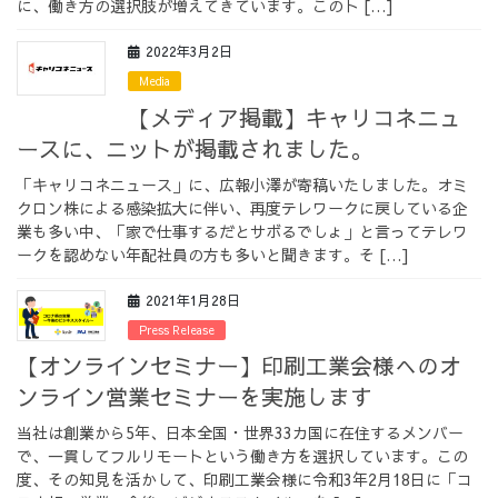
に、働き方の選択肢が増えてきています。このト […]
採用情報
2022年3月2日
Media
【メディア掲載】キャリコネニュ
ースに、ニットが掲載されました。
採用情報トップ
チームインタビュー01
「キャリコネニュース」に、広報小澤が寄稿いたしました。オミ
クロン株による感染拡大に伴い、再度テレワークに戻している企
業も多い中、「家で仕事するだとサボるでしょ」と言ってテレワ
ークを認めない年配社員の方も多いと聞きます。そ […]
チームインタビュー02
チームインタビュー03
2021年1月28日
Press Release
【オンラインセミナー】印刷工業会様へのオ
ンライン営業セミナーを実施します
お問い合わせ
当社は創業から5年、日本全国・世界33カ国に在住するメンバー
で、一貫してフルリモートという働き方を選択しています。この
度、その知見を活かして、印刷工業会様に令和3年2月18日に「コ