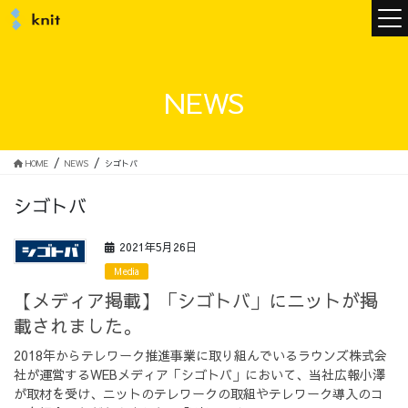
ニュース
NEWS
ニットについて
HOME
NEWS
シゴトバ
シゴトバ
ニットの誓い
トップメッセージ
2021年5月26日
Media
【メディア掲載】「シゴトバ」にニットが掲
載されました。
メンバー
会社概要
2018年からテレワーク推進事業に取り組んでいるラウンズ株式会
社が運営するWEBメディア「シゴトバ」において、当社広報小澤
サービス
が取材を受け、ニットのテレワークの取組やテレワーク導入のコ