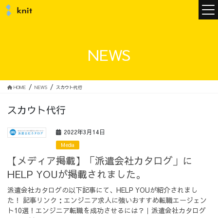
ニュース
NEWS
ニットについて
HOME
NEWS
スカウト代行
スカウト代行
ニットの誓い
トップメッセージ
2022年3月14日
Media
【メディア掲載】「派遣会社カタログ」に
HELP YOUが掲載されました。
メンバー
会社概要
派遣会社カタログの以下記事にて、HELP YOUが紹介されまし
た！ 記事リンク：エンジニア求人に強いおすすめ転職エージェン
サービス
ト10選！エンジニア転職を成功させるには？｜派遣会社カタログ