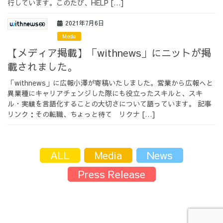
行しています。このたび、HELP […]
採用情報
2021年7月6日
Media
【メディア掲載】「withnews」にニットが掲
載されました。
採用情報トップ
チームインタビュー01
「withnews」に広報小澤が寄稿いたしました。営業から広報へと
異業種にキャリアチェンジした際にも役立ったスキルと、スキ
ル・実績を言語化することの大切さについて語っています。 記事
リンク：その転職、ちょっと待て リクナ […]
チームインタビュー02
チームインタビュー03
ALL
Media
News
Press Release
お問い合わせ