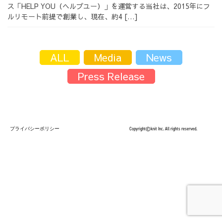
ス「HELP YOU（ヘルプユー）」を運営する当社は、2015年にフ
採用情報
ルリモート前提で創業し、現在、約4 […]
ALL
Media
News
Press Release
採用情報トップ
チームインタビュー01
チームインタビュー02
チームインタビュー03
プライバシーポリシー
Copyright©knit Inc. All rights reserved.
お問い合わせ