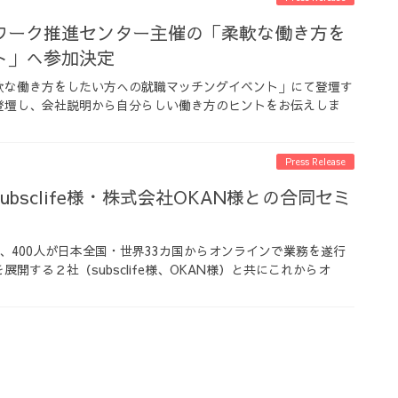
ワーク推進センター主催の「柔軟な働き方を
ト」へ参加決定
軟な働き方をしたい方への就職マッチングイベント」にて登壇す
登壇し、会社説明から自分らしい働き方のヒントをお伝えしま
Press Release
bsclife様・株式会社OKAN様との合同セミ
、400人が日本全国・世界33カ国からオンラインで業務を遂行
する２社（subsclife様、OKAN様）と共にこれからオ