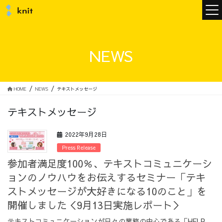
ニュース
NEWS
ニットについて
HOME
NEWS
テキストメッセージ
テキストメッセージ
ニットの誓い
トップメッセージ
2022年9月28日
Press Release
参加者満足度100％、テキストコミュニケーシ
ョンのノウハウをお伝えするセミナー「テキ
メンバー
会社概要
ストメッセージが大好きになる10のこと」を
開催しました＜9月13日実施レポート＞
サービス
テキストコミュニケーションが日々の業務の中心である「HELP