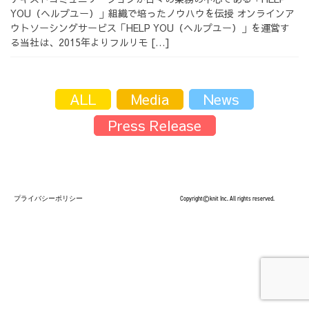
YOU（ヘルプユー）」組織で培ったノウハウを伝授 オンラインア
採用情報
ウトソーシングサービス「HELP YOU（ヘルプユー）」を運営す
る当社は、2015年よりフルリモ […]
ALL
Media
News
採用情報トップ
チームインタビュー01
Press Release
チームインタビュー02
チームインタビュー03
プライバシーポリシー
Copyright©knit Inc. All rights reserved.
お問い合わせ