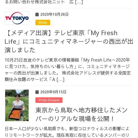
るお問い合わせ株式会社ニット 広 […]
採用情報
2020年10月26日
Media
【メディア出演】テレビ東京「My Fresh
Life」にコミュニティマネージャーの西出が出
採用情報トップ
チームインタビュー01
演しました
10月25日放送のテレビ東京の情報番組「My Fresh Life～2020年
に見つけた、気持ちのいい暮らし方」に、コミュニティマネージ
ャーの西出が出演しました。 株式会社アドレスが提供する全国定
額住み放題のサービス「A […]
チームインタビュー02
チームインタビュー03
2020年9月15日
Press Release
東京から鳥取へ地方移住したメン
お問い合わせ
バーのリアルな現場を公開！
日本一人口が少ない鳥取県でも、新型コロナウィルスの影響によ
りリモートワークが拡大。現在鳥取に在住しているメンバーのリ