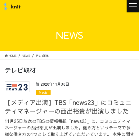
ニュース
NEWS
ニットについて
HOME
NEWS
テレビ取材
テレビ取材
ニットの誓い
トップメッセージ
2020年11月30日
Media
【メディア出演】TBS「news23」にコミュニ
ティマネージャーの西出裕貴が出演しました
メンバー
会社概要
11月25日放送のTBSの情報番組「news23」に、コミュニティマ
ネージャーの西出裕貴が出演しました。働き方というテーマで多
サービス
様な働き方の1つとして取り上げていただいています。 本件に関す