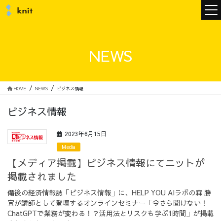
ニュース
NEWS
ニットについて
HOME
NEWS
ビジネス情報
ビジネス情報
ニットの誓い
トップメッセージ
2023年6月15日
Media
【メディア掲載】ビジネス情報にてニットが
掲載されました
メンバー
会社概要
備後の経済情報誌「ビジネス情報」に、HELP YOU AIラボの森 勝
宣が講師として登壇するオンラインセミナー「今さら聞けない！
サービス
ChatGPTで業務が変わる！？活用法とリスクも学ぶ1時間」が掲載