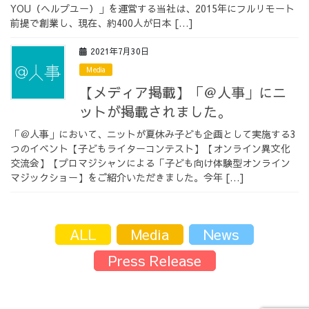
YOU（ヘルプユー）」を運営する当社は、2015年にフルリモート
採用情報
前提で創業し、現在、約400人が日本 […]
2021年7月30日
Media
【メディア掲載】「＠人事」にニ
採用情報トップ
チームインタビュー01
ットが掲載されました。
「＠人事」において、ニットが夏休み子ども企画として実施する3
つのイベント【子どもライターコンテスト】【オンライン異文化
交流会】【プロマジシャンによる「子ども向け体験型オンライン
マジックショー】をご紹介いただきました。今年 […]
チームインタビュー02
チームインタビュー03
ALL
Media
News
お問い合わせ
Press Release