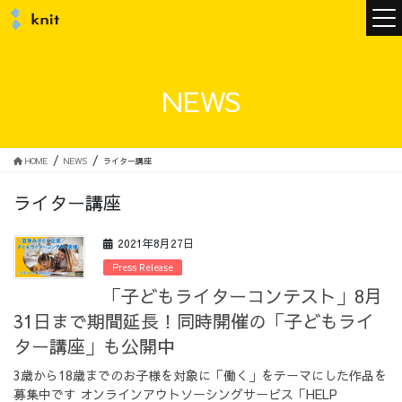
ニュース
NEWS
ニットについて
HOME
NEWS
ライター講座
ライター講座
ニットの誓い
トップメッセージ
2021年8月27日
Press Release
「子どもライターコンテスト」8月
31日まで期間延長！同時開催の「子どもライ
メンバー
会社概要
ター講座」も公開中
3歳から18歳までのお子様を対象に「働く」をテーマにした作品を
サービス
募集中です オンラインアウトソーシングサービス「HELP