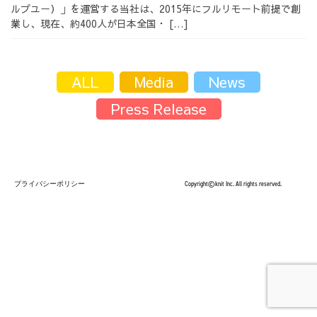
ルプユー）」を運営する当社は、2015年にフルリモート前提で創
採用情報
業し、現在、約400人が日本全国・ […]
ALL
Media
News
Press Release
採用情報トップ
チームインタビュー01
チームインタビュー02
チームインタビュー03
プライバシーポリシー
Copyright©knit Inc. All rights reserved.
お問い合わせ