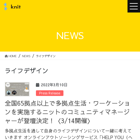
ニュース
NEWS
ニットについて
HOME
NEWS
ライフデザイン
ライフデザイン
ニットの誓い
トップメッセージ
2022年3月10日
Press Release
全国65拠点以上で多拠点生活・ワーケーショ
ンを実施するニットのコミュニティマネージ
メンバー
会社概要
ャーが登壇決定！〈3/14開催〉
多拠点生活を通して自身のライフデザインについて一緒に考えて
サービス
いきます オンラインアウトソーシングサービス「HELP YOU（ヘ