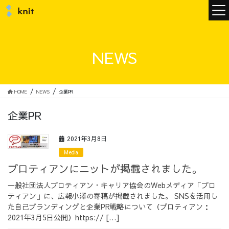
ニュース
NEWS
ニットについて
HOME
NEWS
企業PR
企業PR
ニットの誓い
トップメッセージ
2021年3月8日
Media
プロティアンにニットが掲載されました。
メンバー
会社概要
一般社団法人プロティアン・キャリア協会のWebメディア「プロ
ティアン」に、広報小澤の寄稿が掲載されました。 SNSを活用し
た自己ブランディングと企業PR戦略について（プロティアン：
サービス
2021年3月5日公開）https:// […]