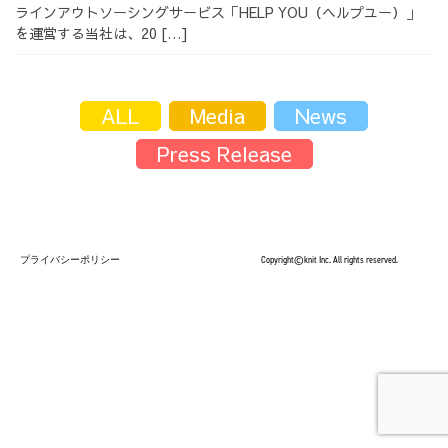
ラインアウトソーシングサービス「HELP YOU（ヘルプユー）」
採用情報
を運営する当社は、20 […]
ALL
Media
News
Press Release
採用情報トップ
チームインタビュー01
チームインタビュー02
チームインタビュー03
プライバシーポリシー
Copyright©knit Inc. All rights reserved.
お問い合わせ