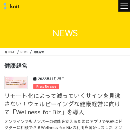
ニュース
NEWS
ニットについて
HOME
NEWS
健康経営
健康経営
ニットの誓い
トップメッセージ
2022年11月25日
Press Release
リモート化によって減っていくサインを見逃
さない！ウェルビーイングな健康経営に向け
メンバー
会社概要
て「Wellness for Biz」を導入
オンラインでもメンバーの健康を支えるためにアプリで気軽にド
サービス
クターに相談できるWellness for Bizの利用を開始しました オン