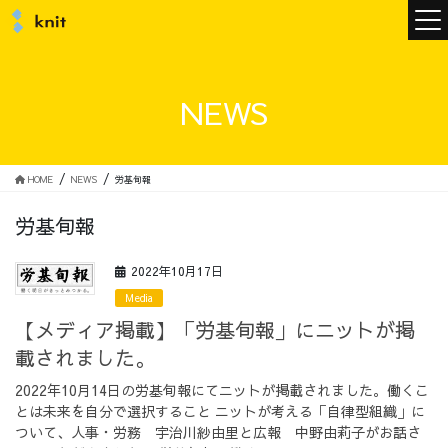
ニュース
NEWS
ニットについて
HOME
NEWS
労基旬報
労基旬報
ニットの誓い
トップメッセージ
2022年10月17日
Media
【メディア掲載】「労基旬報」にニットが掲
載されました。
メンバー
会社概要
2022年10月14日の労基旬報にてニットが掲載されました。働くこ
とは未来を自分で選択すること ニットが考える「自律型組織」に
サービス
ついて、人事・労務 宇治川紗由里と広報 中野由莉子がお話さ