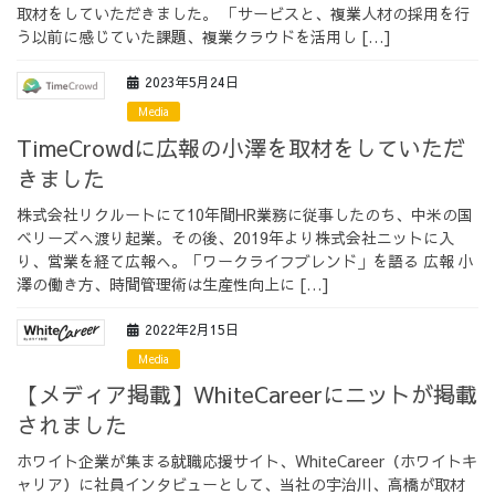
取材をしていただきました。 「サービスと、複業人材の採用を行
採用情報
う以前に感じていた課題、複業クラウドを活用し […]
2023年5月24日
Media
TimeCrowdに広報の小澤を取材をしていただ
採用情報トップ
チームインタビュー01
きました
株式会社リクルートにて10年間HR業務に従事したのち、中米の国
ベリーズへ渡り起業。その後、2019年より株式会社ニットに入
り、営業を経て広報へ。「ワークライフブレンド」を語る 広報 小
澤の働き方、時間管理術は生産性向上に […]
チームインタビュー02
チームインタビュー03
2022年2月15日
Media
【メディア掲載】WhiteCareerにニットが掲載
お問い合わせ
されました
ホワイト企業が集まる就職応援サイト、WhiteCareer（ホワイトキ
ャリア）に社員インタビューとして、当社の宇治川、高橋が取材