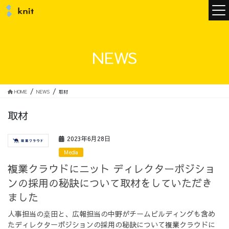
ニュース
NEWS
ニットについて
HOME
NEWS
取材
取材
ニットの誓い
トップメッセージ
2023年6月28日
Media
複業クラウドにニット ディレクターポジショ
ンの採用の秘訣について取材をしていただき
メンバー
会社概要
ました
人事担当の桒田と、広報担当の中野がチームビルディングも含め
サービス
たディレクターポジションの採用の秘訣について複業クラウドに