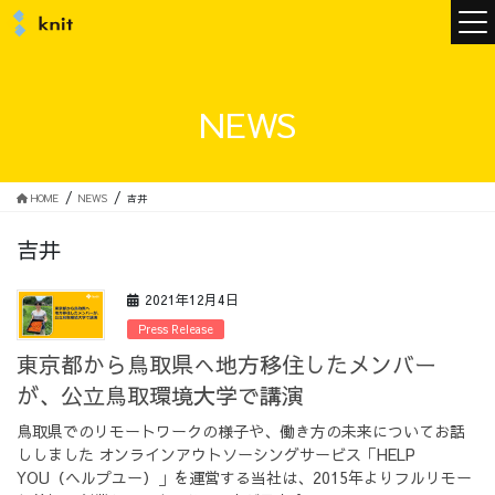
ニュース
NEWS
ニットについて
HOME
NEWS
吉井
吉井
ニットの誓い
トップメッセージ
2021年12月4日
Press Release
東京都から鳥取県へ地方移住したメンバー
が、公立鳥取環境大学で講演
メンバー
会社概要
鳥取県でのリモートワークの様子や、働き方の未来についてお話
ししました オンラインアウトソーシングサービス「HELP
サービス
YOU（ヘルプユー）」を運営する当社は、2015年よりフルリモー