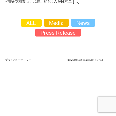
ト前提で創業し、現在、約400人が日本全 […]
採用情報
ALL
Media
News
Press Release
採用情報トップ
チームインタビュー01
プライバシーポリシー
Copyright©knit Inc. All rights reserved.
チームインタビュー02
チームインタビュー03
お問い合わせ