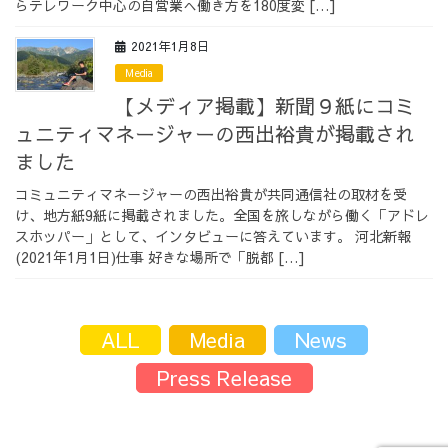
らテレワーク中心の自営業へ働き方を180度変 […]
採用情報
2021年1月8日
Media
【メディア掲載】新聞９紙にコミ
ュニティマネージャーの西出裕貴が掲載され
採用情報トップ
チームインタビュー01
ました
コミュニティマネージャーの西出裕貴が共同通信社の取材を受
け、地方紙9紙に掲載されました。全国を旅しながら働く「アドレ
スホッパー」として、インタビューに答えています。 河北新報
(2021年1月1日)仕事 好きな場所で「脱都 […]
チームインタビュー02
チームインタビュー03
ALL
Media
News
お問い合わせ
Press Release