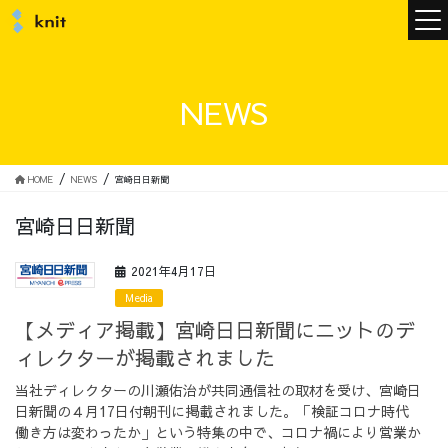
ニュース
NEWS
ニットについて
HOME
NEWS
宮崎日日新聞
宮崎日日新聞
ニットの誓い
トップメッセージ
2021年4月17日
Media
【メディア掲載】宮崎日日新聞にニットのデ
ィレクターが掲載されました
メンバー
会社概要
当社ディレクターの川瀬佑治が共同通信社の取材を受け、宮崎日
日新聞の４月17日付朝刊に掲載されました。「検証コロナ時代
サービス
働き方は変わったか」という特集の中で、コロナ禍により営業か