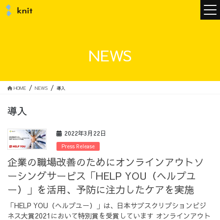
ニュース
NEWS
ニットについて
HOME
NEWS
導入
導入
ニットの誓い
トップメッセージ
2022年3月22日
Press Release
企業の職場改善のためにオンラインアウトソ
ーシングサービス「HELP YOU（ヘルプユ
メンバー
会社概要
ー）」を活用、予防に注力したケアを実施
「HELP YOU（ヘルプユー）」は、日本サブスクリプションビジ
サービス
ネス大賞2021において特別賞を受賞しています オンラインアウト