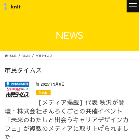
ニュース
NEWS
ニットについて
HOME
NEWS
市民タイムス
市民タイムス
ニットの誓い
トップメッセージ
2025年9月8日
Media
【メディア掲載】代表 秋沢が登
壇・株式会社さんろくごとの共催イベント
メンバー
会社概要
「未来のわたしと出会うキャリアデザインカ
フェ」が複数のメディアに取り上げられまし
サービス
た