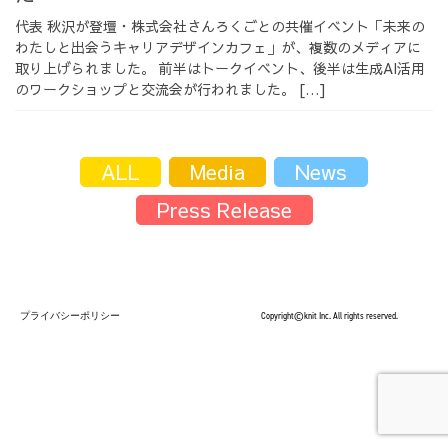
代表 秋沢が登壇・株式会社さんろくごとの共催イベント「未来の
採用情報
わたしと出会うキャリアデザインカフェ」が、複数のメディアに
取り上げられました。 前半はトークイベント、後半は生成AI活用
のワークショップと交流会が行われました。 […]
採用情報トップ
チームインタビュー01
ALL
Media
News
Press Release
チームインタビュー02
チームインタビュー03
プライバシーポリシー
Copyright©knit Inc. All rights reserved.
お問い合わせ