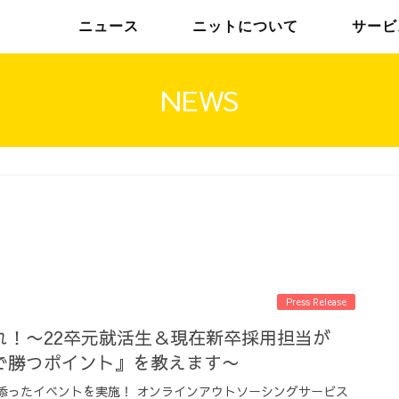
ニュース
ニットについて
サービ
NEWS
チームインタビュー01
トップメッセージ
チームインタビュー02
メンバー
Press Release
れ！〜22卒元就活生＆現在新卒採用担当が
で勝つポイント』を教えます〜
り添ったイベントを実施！ オンラインアウトソーシングサービス