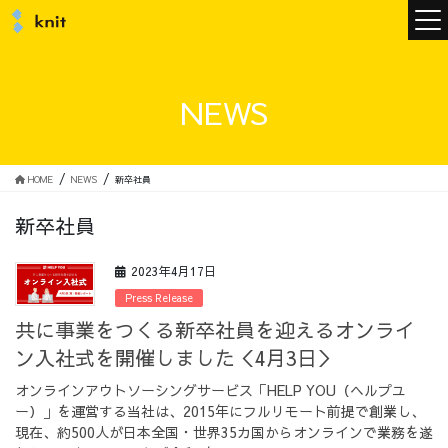
ニュース
NEWS
ニットについて
HOME
NEWS
新卒社員
新卒社員
ニットの誓い
トップメッセージ
2023年4月17日
Press Release
共に事業をつくる新卒社員を迎えるオンライ
ン入社式を開催しました＜4月3日＞
メンバー
会社概要
オンラインアウトソーシングサービス「HELP YOU（ヘルプユ
ー）」を運営する当社は、2015年にフルリモート前提で創業し、
サービス
現在、約500人が日本全国・世界35カ国からオンラインで業務を遂