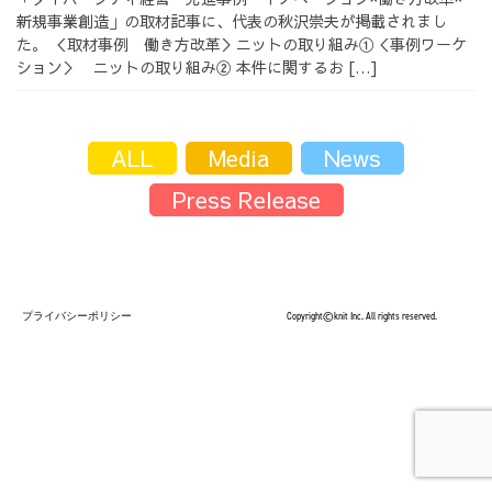
新規事業創造」の取材記事に、代表の秋沢崇夫が掲載されまし
採用情報
た。 ＜取材事例 働き方改革＞ニットの取り組み①＜事例ワーケ
ション＞ ニットの取り組み② 本件に関するお […]
ALL
Media
News
採用情報トップ
チームインタビュー01
Press Release
チームインタビュー02
チームインタビュー03
プライバシーポリシー
Copyright©knit Inc. All rights reserved.
お問い合わせ