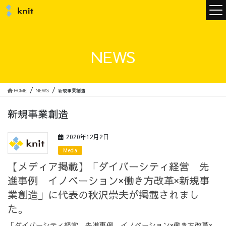
ニュース
NEWS
ニットについて
HOME
NEWS
新規事業創造
新規事業創造
ニットの誓い
トップメッセージ
2020年12月2日
Media
【メディア掲載】「ダイバーシティ経営 先
進事例 イノベーション×働き方改革×新規事
メンバー
会社概要
業創造」に代表の秋沢崇夫が掲載されまし
た。
サービス
「ダイバーシティ経営 先進事例 イノベーション×働き方改革×