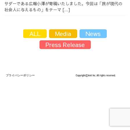
サダーである広報小澤が寄稿いたしました。今回は「旅が現代の
採用情報
社会人に与えるもの」をテーマ […]
ALL
Media
News
Press Release
採用情報トップ
チームインタビュー01
チームインタビュー02
チームインタビュー03
プライバシーポリシー
Copyright©knit Inc. All rights reserved.
お問い合わせ