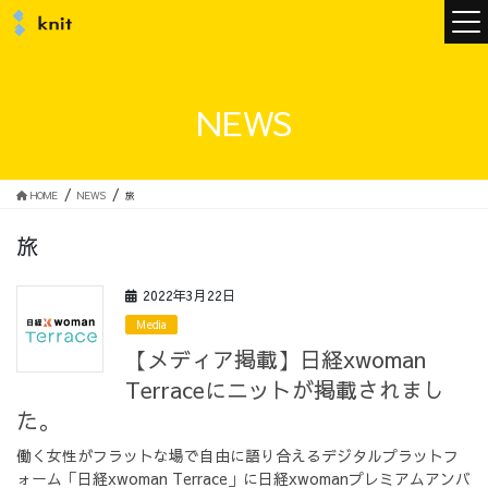
ニュース
NEWS
ニットについて
HOME
NEWS
旅
旅
ニットの誓い
トップメッセージ
2022年3月22日
Media
【メディア掲載】日経xwoman
Terraceにニットが掲載されまし
メンバー
会社概要
た。
働く女性がフラットな場で自由に語り合えるデジタルプラットフ
サービス
ォーム「日経xwoman Terrace」に日経xwomanプレミアムアンバ