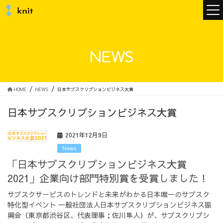
ニュース
NEWS
ニットについて
HOME
NEWS
日本サブスクリプションビジネス大賞
日本サブスクリプションビジネス大賞
ニットの誓い
トップメッセージ
2021年12月9日
News
「日本サブスクリプションビジネス大賞
2021」企業向け部門特別賞を受賞しました！
メンバー
会社概要
サブスクサービスのトレンドと未来がわかる日本唯一のサブスク
特化型イベント 一般社団法人日本サブスクリプションビジネス振
サービス
興会（東京都渋谷区、代表理事：佐川隼人）が、サブスクリプシ