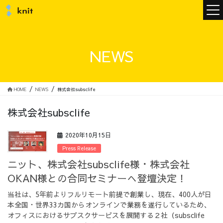
ニュース
NEWS
ニットについて
HOME
NEWS
株式会社subsclife
株式会社subsclife
ニットの誓い
トップメッセージ
2020年10月15日
Press Release
ニット、株式会社subsclife様・株式会社
OKAN様との合同セミナーへ登壇決定！
メンバー
会社概要
当社は、5年前よりフルリモート前提で創業し、現在、400人が日
本全国・世界33カ国からオンラインで業務を遂行しているため、
サービス
オフィスにおけるサブスクサービスを展開する２社（subsclife