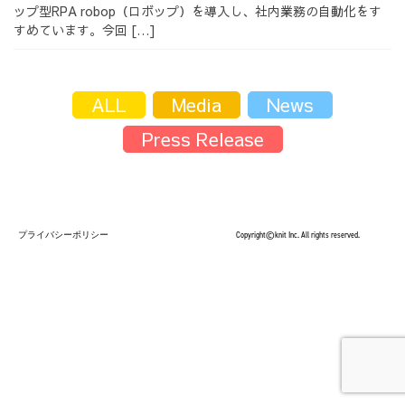
ップ型RPA robop（ロボップ）を導入し、社内業務の自動化をす
採用情報
すめています。今回 […]
ALL
Media
News
Press Release
採用情報トップ
チームインタビュー01
チームインタビュー02
チームインタビュー03
プライバシーポリシー
Copyright©knit Inc. All rights reserved.
お問い合わせ