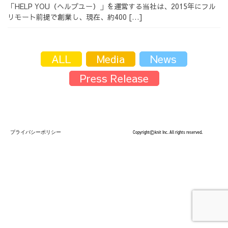
「HELP YOU（ヘルプユー）」を運営する当社は、2015年にフル
採用情報
リモート前提で創業し、現在、約400 […]
ALL
Media
News
Press Release
採用情報トップ
チームインタビュー01
チームインタビュー02
チームインタビュー03
プライバシーポリシー
Copyright©knit Inc. All rights reserved.
お問い合わせ