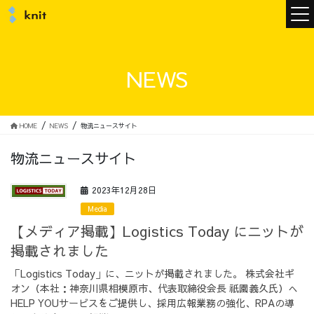
ニュース
NEWS
ニットについて
HOME
NEWS
物流ニュースサイト
物流ニュースサイト
ニットの誓い
トップメッセージ
2023年12月28日
Media
【メディア掲載】Logistics Today にニットが
掲載されました
メンバー
会社概要
「Logistics Today」に、ニットが掲載されました。 株式会社ギ
オン（本社：神奈川県相模原市、代表取締役会長 祇園義久氏）へ
サービス
HELP YOUサービスをご提供し、採用広報業務の強化、RPAの導