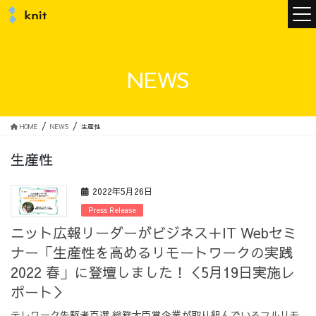
ニュース
NEWS
ニットについて
HOME
NEWS
生産性
生産性
ニットの誓い
トップメッセージ
2022年5月26日
Press Release
ニット広報リーダーがビジネス＋IT Webセミ
ナー「生産性を高めるリモートワークの実践
メンバー
会社概要
2022 春」に登壇しました！＜5月19日実施レ
ポート＞
サービス
テレワーク先駆者百選 総務大臣賞企業が取り組んでいるフルリモ