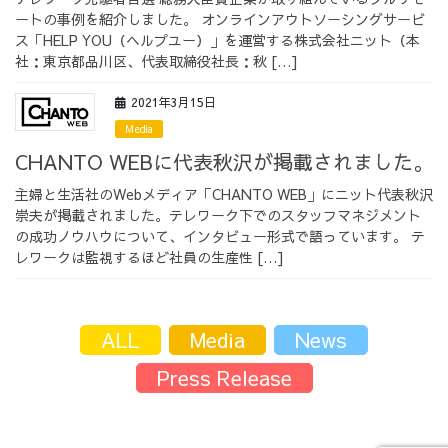
ートの事例を紹介しました。 オンラインアウトソーシングサービ
採用情報
ス「HELP YOU（ヘルプユー）」を運営する株式会社ニット（本
社：東京都品川区、代表取締役社長：秋 […]
2021年3月15日
Media
採用情報トップ
チームインタビュー01
CHANTO WEBに代表秋沢が掲載されました。
主婦と生活社のWebメディア「CHANTO WEB」にニット代表秋沢
崇夫が掲載されました。テレワーク下でのスタッフマネジメント
の成功ノウハウについて、インタビュー形式で語っています。 テ
レワークは監視するほど社員の生産性 […]
チームインタビュー02
チームインタビュー03
ALL
Media
News
お問い合わせ
Press Release