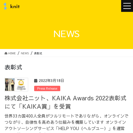
ニュース
NEWS
ニットについて
HOME
NEWS
表彰式
表彰式
ニットの誓い
トップメッセージ
2022年3月18日
Press Release
株式会社ニット、KAIKA Awards 2022表彰式
にて「KAIKA賞」を受賞
メンバー
会社概要
世界33カ国400人全員がフルリモートでありながら、オンラインで
つながり、自律性を高めあう仕組みを構築しています オンライン
サービス
アウトソーシングサービス「HELP YOU（ヘルプユー）」を運営