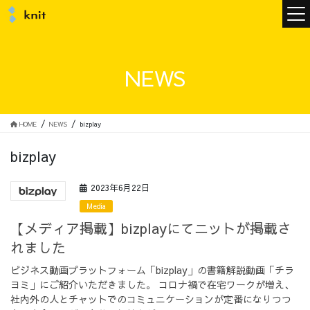
ニュース
NEWS
ニットについて
HOME
NEWS
bizplay
bizplay
ニットの誓い
トップメッセージ
2023年6月22日
Media
【メディア掲載】bizplayにてニットが掲載さ
れました
メンバー
会社概要
ビジネス動画プラットフォーム「bizplay」の書籍解説動画「チラ
ヨミ」にご紹介いただきました。 コロナ禍で在宅ワークが増え、
サービス
社内外の人とチャットでのコミュニケーションが定番になりつつ