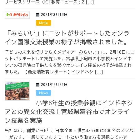
サービスリリース（ICT教育ニュース：2 […]
採用情報
2021年3月18日
Media
「みらいい」にニットがサポートしたオンラ
イン国際交流授業の様子が掲載されました。
採用情報トップ
チームインタビュー01
子どもの未来を切りひらくメディア「みらいい」に、2月16日にニ
ットがサポートして実施した、宮城県那珂市の小学校とインドネ
シアの孤児院の子供たちを繋ぐオンライン授業の様子が掲載され
ました。 【最先端教育レポート】インドネシ […]
チームインタビュー02
チームインタビュー03
2021年2月24日
News
小学6年生の授業参観はインドネシ
アとの異文化交流！宮城県富谷市でオンライ
お問い合わせ
ン授業を実施
当社はは、創業から6年、日本全国・世界33カ国に400名のメンバ
ーがおり、一貫してフルリモートという働き方を選択していま