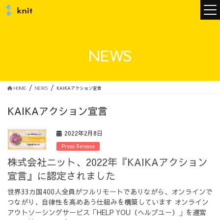
ニュース
NEWS
ニットについて
HOME
NEWS
KAIKAアクション宣言
KAIKAアクション宣言
ニットの誓い
トップメッセージ
2022年2月8日
Press Release
株式会社ニット、2022年『KAIKAアクション
宣言』に認定されました
メンバー
会社概要
世界33カ国400人全員がフルリモートでありながら、オンラインで
つながり、自律性を高めあう仕組みを構築しています オンライン
サービス
アウトソーシングサービス「HELP YOU（ヘルプユー）」を運営