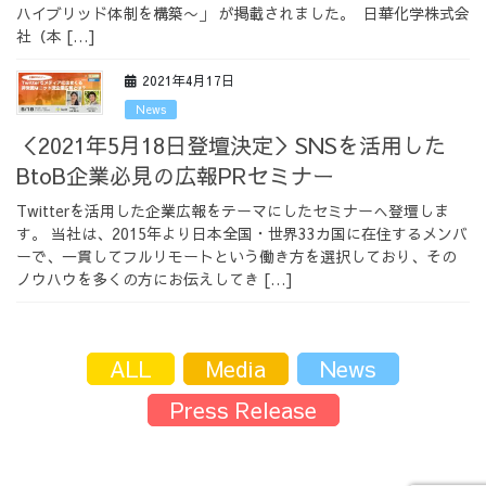
ハイブリッド体制を構築〜」 が掲載されました。 日華化学株式会
採用情報
社（本 […]
2021年4月17日
News
＜2021年5月18日登壇決定＞SNSを活用した
採用情報トップ
チームインタビュー01
BtoB企業必見の広報PRセミナー
Twitterを活用した企業広報をテーマにしたセミナーへ登壇しま
す。 当社は、2015年より日本全国・世界33カ国に在住するメンバ
ーで、一貫してフルリモートという働き方を選択しており、その
ノウハウを多くの方にお伝えしてき […]
チームインタビュー02
チームインタビュー03
ALL
Media
News
お問い合わせ
Press Release