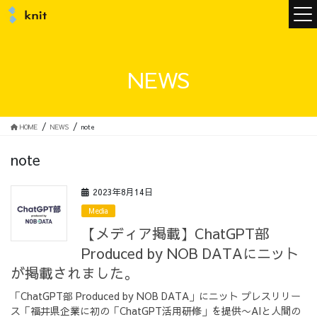
ニュース
NEWS
ニットについて
HOME
NEWS
note
note
ニットの誓い
トップメッセージ
2023年8月14日
Media
【メディア掲載】ChatGPT部
Produced by NOB DATAにニット
メンバー
会社概要
が掲載されました。
「ChatGPT部 Produced by NOB DATA」にニット プレスリリー
サービス
ス「福井県企業に初の「ChatGPT活用研修」を提供〜AIと人間の