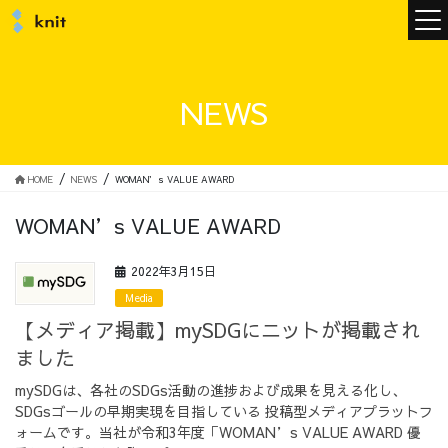
ニュース
NEWS
ニットについて
HOME
NEWS
WOMAN’s VALUE AWARD
WOMAN’s VALUE AWARD
ニットの誓い
トップメッセージ
2022年3月15日
Media
【メディア掲載】mySDGにニットが掲載され
ました
メンバー
会社概要
mySDGは、各社のSDGs活動の進捗および成果を見える化し、
SDGsゴールの早期実現を目指している 投稿型メディアプラットフ
サービス
ォームです。当社が令和3年度「WOMAN’s VALUE AWARD 優