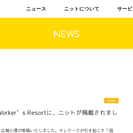
ニュース
ニットについて
サービ
NEWS
チームインタビュー01
トップメッセージ
チームインタビュー02
メンバー
Media
rker’s Resortに、ニットが掲載されまし
rt」に、広報小澤が寄稿いたしました。テレワークが引き起こす「孤