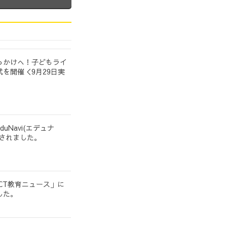
っかけへ！子どもライ
を開催＜9月29日実
uNavi(エデュナ
載されました。
CT教育ニュース」に
した。