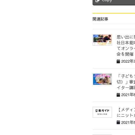
関連記事
思い出に
社日本能
てオンラ
会を開催
2022年
「子ども
切）」審
イター講
2021年
【メディ
にニット
2021年