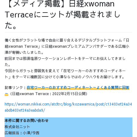
【メディア掲載】日経xwoman
採用情報
Terraceにニットが掲載されまし
た。
働く女性がフラットな場で自由に語り合えるデジタルプラットフォーム「日
採用情報トップ
チームインタビュー01
経xwoman Terrace」に日経xwomanプレミアムアンバサダーである広報小
澤が寄稿いたしました。
前回までは那須塩原ワーケーションレポートをテーマにお伝えしてきまし
た。
今回からガラっと雰囲気を変えて「在宅ワーカーのおすすめコーディネー
ト」をテーマに複数回に分けて小澤ならではのノウハウをお届けします。
チームインタビュー02
チームインタビュー03
記事リンク：
在宅ワーカーのおすすめコーディネート～よくある質問に回答
～
（日経xwoman Terrace：2022年2月15日公開）
https://woman.nikkei.com/atcltrc/blog/kozawamica/post/c13403ef24a34
abdb403ef24a3eabda9/
お問い合わせ
本件に関するお問い合わせ
株式会社ニット
広報担当：小澤/今西