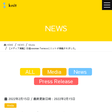
ニュース
NEWS
ニットについて
HOME
NEWS
Media
【メディア掲載】日経xwoman Terraceにニットが掲載されました。
ニットの誓い
トップメッセージ
ALL
Media
News
Press Release
メンバー
会社概要
2022年2月15日
/ 最終更新日時 :
2022年2月15日
サービス
Media