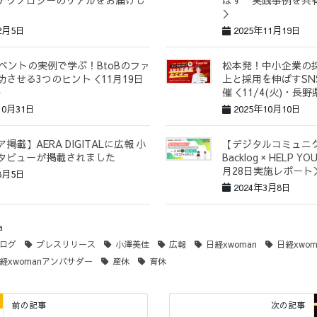
テクノロジーのリアルをお届けし
ばす”実践事例を共
＞
2月5日
2025年11月19日
イベントの実例で学ぶ！BtoBのファ
松本発！中小企業の
功させる3つのヒント＜11月19日
上と採用を伸ばすSN
＞
催＜11/4(火)・長
10月31日
2025年10月10日
掲載】AERA DIGITALに広報 小
【デジタルコミュニ
タビューが掲載されました
Backlog × HELP
月28日実施レポート
8月5日
2024年3月8日
a
ログ
プレスリリース
小澤美佳
広報
日経xwoman
日経xwoma
経xwomanアンバサダー
産休
育休
前の記事
次の記事