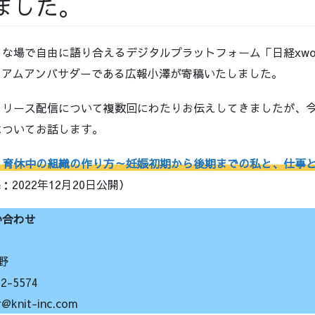
ました。
場で自由に語り合えるデジタルプラットフォーム「日経xwoman
レミアムアンバサダーである広報小澤が寄稿いたしました。
リリース配信について複数回にわたりお伝えしてきましたが、
についてお話します。
・育休中の組織の作り方～妊娠初期から後期までの私と、仕事
ace：2022年12月20日公開）
い合わせ
野
-5574
nit-inc.com