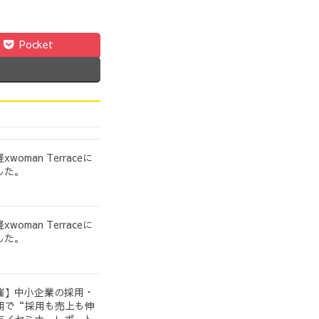
Pocket
oman Terraceに
した。
oman Terraceに
した。
催】中小企業の採用・
用で“採用も売上も伸