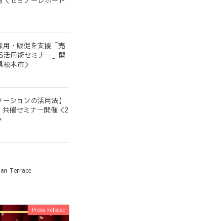
有＜セミナーレポート
採用・販促を支援「売
S活用術セミナー」開
野県松本市＞
ケーションの活用法】
 YOU 共催セミナー開催＜2
＞
n Terrace
Press Release