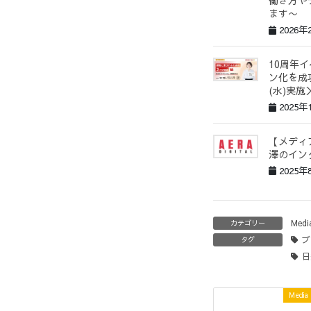
働き方や
ます〜
2026年
10周年
ン化を成
(水)実施
2025年
【メディア
澤のイン
2025年
Medi
カテゴリー
ブ
タグ
日
Media