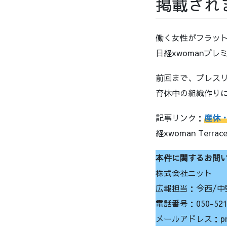
掲載され
働く女性がフラットな
日経xwomanプ
前回まで、プレス
育休中の組織作り
記事リンク：
産休
経xwoman Terr
本件に関するお問
株式会社ニット
広報担当：今西/中
電話番号：050-5212
メールアドレス：pr@k