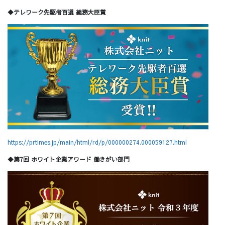
◆テレワーク先駆者百選 総務大臣賞
https://prtimes.jp/main/html/rd/p/000000274.000059127.html
◆第7回 ホワイト企業アワード 働きがい部門