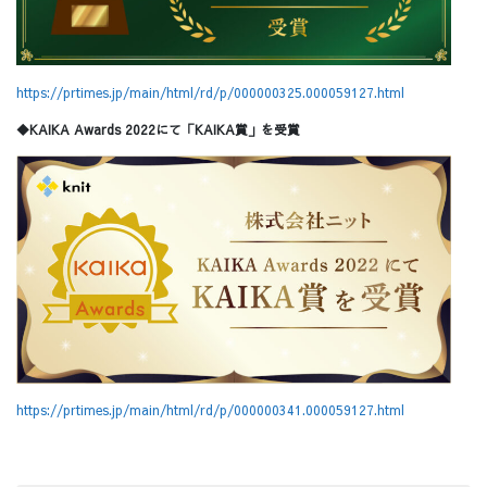
https://prtimes.jp/main/html/rd/p/000000325.000059127.html
◆KAIKA Awards 2022にて「KAIKA賞」を受賞
https://prtimes.jp/main/html/rd/p/000000341.000059127.html