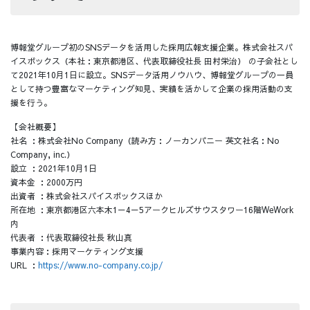
博報堂グループ初のSNSデータを活用した採用広報支援企業。株式会社スパ
イスボックス（本社：東京都港区、代表取締役社長 田村栄治） の子会社とし
て2021年10月1日に設立。SNSデータ活用ノウハウ、博報堂グループの一員
として持つ豊富なマーケティング知見、実績を活かして企業の採用活動の支
援を行う。
【会社概要】
社名 ：株式会社No Company（読み方：ノーカンパニー 英文社名：No
Company, inc.）
設立 ：2021年10月1日
資本金 ：2000万円
出資者 ：株式会社スパイスボックスほか
所在地 ：東京都港区六本木1－4－5アークヒルズサウスタワー16階WeWork
内
代表者 ：代表取締役社長 秋山真
事業内容：採用マーケティング支援
URL ：
https://www.no-company.co.jp/