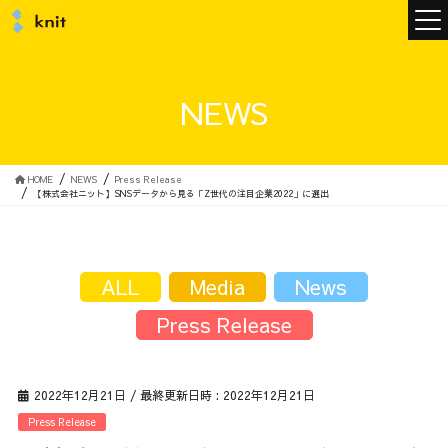
ニュース
NEWS
ニットについて
HOME
NEWS
Press Release
【株式会社ニット】SNSデータから見る「Z世代の注目企業2022」に選出
ニットの誓い
トップメッセージ
ALL
Media
News
Press Release
メンバー
会社概要
2022年12月21日
/ 最終更新日時 :
2022年12月21日
サービス
Press Release