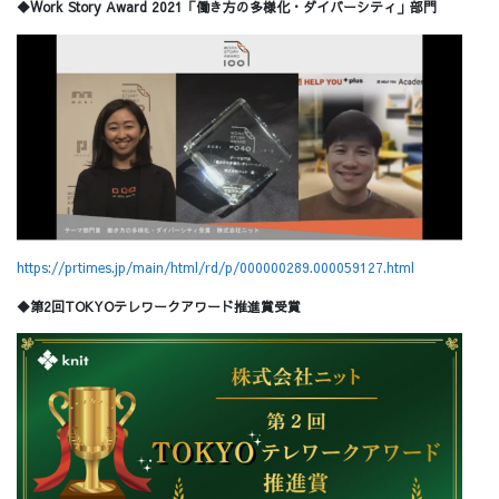
◆Work Story Award 2021「働き方の多様化・ダイバーシティ」部門
https://prtimes.jp/main/html/rd/p/000000289.000059127.html
◆第2回TOKYOテレワークアワード推進賞受賞