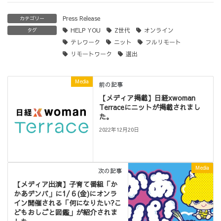
Press Release
カテゴリー
HELP YOU
Z世代
オンライン
タグ
テレワーク
ニット
フルリモート
リモートワーク
選出
Media
前の記事
【メディア掲載】日経xwoman
Terraceにニットが掲載されまし
た。
2022年12月20日
Media
次の記事
【メディア出演】子育て番組「か
かあデンパ」に1/６(金)にオンラ
イン開催される「何になりたい?こ
どもおしごと図鑑」が紹介されま