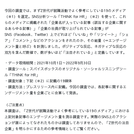
今回の調査では、まずZ世代が就職活動でよく参考にしている19のメディア
（※1）を選定。SNS分析ツール「THINK for HR」（※2）を使って、これ
らのメディアに掲載された「企業名が入っている記事（該当する企業に関す
るあらゆる記事）」「企業の社員が取り上げられている記事」が
SNS（Facebook、Twitter）上でどれほど「いいね」や「リツイート」「シェ
ア」「コメント」などのアクションをされたのか、その総量（＝エンゲージ
メント量と呼ぶ）を計測しました。ポジティブな反応、ネガティブな反応の
双方を含んだ数値で、数が多いほど「注目されている」と定義しています。
・データ取得期間：2021年10月1日～2022年9月30日
・調査ツール：スパイスボックスのオリジナル・ソーシャルリスニングツー
ル「THINK for HR」
・調査対象：下記（※2）に記載の19媒体
・調査方法：プレスリリース内に記載。今回の調査では、各記事に関するエ
ンゲージメント量を企業ごとに合算して発表。
（ご注意点）
本調査は、「Z世代が就職活動でよく参考にしている19のメディア」における
上記対象記事のエンゲージメント量を測る調査です。実際のSNS上のアクシ
ョンが誰によってなされたものかは調査しておりませんので、「Z世代の注目
企業」を明らかにするための参考情報としてご覧ください。