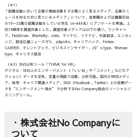
（※1）
「就職活動において企業の情報収集をする際によく見るメディア、企業のニ
ュースを知るために見ているメディア」について、首都圏および近畿圏在住
の19〜22歳の就職活動をしている学生（n=444名）にアンケートを実施。上
位19媒体を調査対象とした。調査対象メディアは以下の通り。ワンキャリ
ア、FastGrow、Wantedly、note、マイナビ、リクナビ、外資就活、エンカレ
ッジ、就活応援ニュースゼミ、jobpicks、キャリアハック、Forbes
CAREER、タレントブック、ビジネスインサイダー、20’s type、Woman
type、キャリタス就活
（※2）SNS分析ツール「THINK for HR」
デジタル・SNS上のエンゲージメント（「いいね」や「コメント」などのア
クション）データを定性、定量の両面で収集、分析可能。国内のWEBメディ
ア、採用・キャリア関連メディア、SNS（Facebook , Twitter）上の投稿デー
タを“エンゲージメント視点” で分析するNo Company独自のソーシャルリ
スニングツール。
・
株式会社No Companyに
ついて