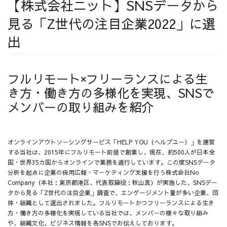
【株式会社ニット】SNSデータから
採用情報
見る「Z世代の注目企業2022」に選
出
フルリモート×フリーランスによる生
採用情報トップ
チームインタビュー01
き方・働き方の多様化を実現、SNSで
メンバーの取り組みを紹介
チームインタビュー02
チームインタビュー03
オンラインアウトソーシングサービス「HELP YOU（ヘルプユー）」を運営
する当社は、2015年にフルリモート前提で創業し、現在、約500人が日本全
国・世界35カ国からオンラインで業務を遂行しています。この度SNSデータ
分析を起点に企業の採用広報・マーケティング支援を行う株式会社No
Company（本社：東京都港区、代表取締役：秋山真）が実施した、SNSデー
お問い合わせ
タから見る「Z世代の注目企業」調査で、エンゲージメント量が多い企業、団
体・組織として選出されました。フルリモートかつフリーランスによる生き
方・働き方の多様化を実現している当社では、メンバーの様々な取り組み
や、組織文化、ビジネス情報を各SNSでお伝えしております。