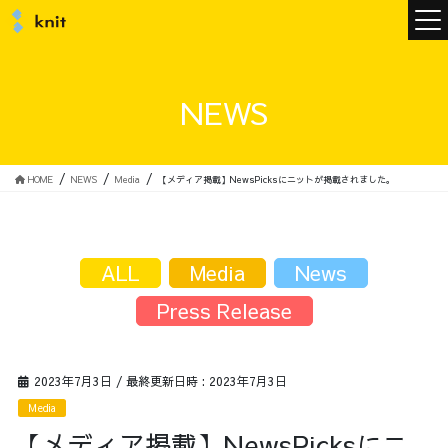
ニュース
NEWS
ニットについて
HOME
NEWS
Media
【メディア掲載】NewsPicksにニットが掲載されました。
ニットの誓い
トップメッセージ
ALL
Media
News
Press Release
メンバー
会社概要
2023年7月3日
/ 最終更新日時 :
2023年7月3日
Media
サービス
【メディア掲載】NewsPicksにニ