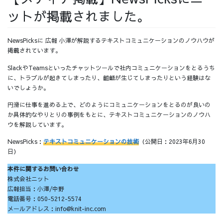
ットが掲載されました。
採用情報
NewsPicksに 広報 小澤が解説するテキストコミュニケーションのノウハウが
掲載されています。
SlackやTeamsといったチャットツールで社内コミュニケーションをとるうち
採用情報トップ
チームインタビュー01
に、トラブルが起きてしまったり、齟齬が生じてしまったりという経験はな
いでしょうか。
円滑に仕事を進める上で、どのようにコミュニケーションをとるのが良いの
か具体的なやりとりの事例をもとに、テキストコミュニケーションのノウハ
ウを解説しています。
チームインタビュー02
チームインタビュー03
NewsPicks：
テキストコミュニケーションの技術
（公開日：2023年6月30
日）
本件に関するお問い合わせ
株式会社ニット
お問い合わせ
広報担当：小澤/中野
電話番号：050-5212-5574
メールアドレス：info@knit-inc.com