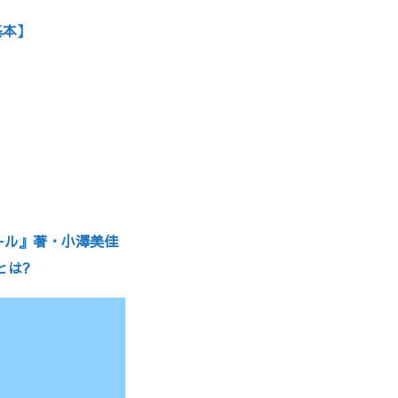
基本】
ール』著・小澤美佳
とは?