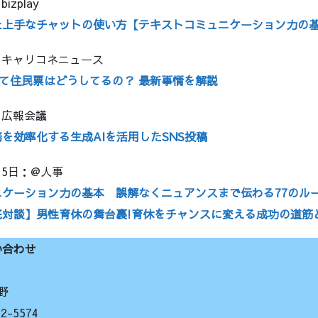
izplay
た上手なチャットの使い方【テキストコミュニケーション力の
日：キャリコネニュース
って住民票はどうしてるの？ 最新事情を解説
日：広報会議
を効率化する生成AIを活用したSNS投稿
15日：@人事
ニケーション力の基本 誤解なくニュアンスまで伝わる77のル
対談】男性育休の舞台裏!育休をチャンスに変える成功の道筋
い合わせ
野
-5574