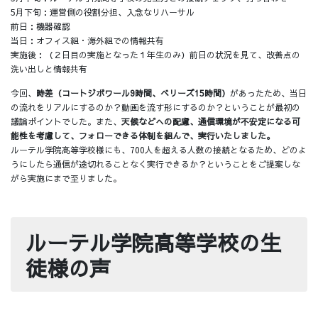
5月下旬：運営側の役割分担、入念なリハーサル
前日：機器確認
当日：オフィス組・海外組での情報共有
実施後：（２日目の実施となった１年生のみ）前日の状況を見て、改善点の
洗い出しと情報共有
今回、
時差（コートジボワール9時間、ベリーズ15時間）
があったため、当日
の流れをリアルにするのか？動画を流す形にするのか？ということが最初の
議論ポイントでした。また、
天候などへの配慮、通信環境が不安定になる可
能性を考慮して、フォローできる体制を組んで、実行いたしました。
ルーテル学院高等学校様にも、700人を超える人数の接続となるため、どのよ
うにしたら通信が途切れることなく実行できるか？ということをご提案しな
がら実施にまで至りました。
ルーテル学院高等学校の生
徒様の声