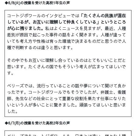
◆6/8(火)の授業を受けた高校1年生の声
コートジボワールのインタビューでは
「たくさんの民族が混在
しているが、お互いに理解して仲良くしている」というところ
が心に残りました。
私はよくニュースを見ますが、最近、人種
差別が原因で起こった事件の話をよく聞きます。人種が違って
いても考え方や性格は育った環境で決まるものだと思うので人
種で判断するのは違うと思います。
その中でもお互いに理解し合っているのはとてもいいことだと
思います。たくさんの国でもそういう考えが広まってほしいで
す。
ベリーズでは、流行っていることの話や夢について聞けて良か
ったです。コートジボワールでもそうでしたが、弁護士、看護
師、先生などの社会にとって重要な役割を果たす仕事になりた
いという人が多いことに驚きました。頑張ってほしいと思いま
した。
◆6/7(月)の授業を受けた高校2年生の声
ベリーズでもコートジボワールも、日本とは違い、様々な人種