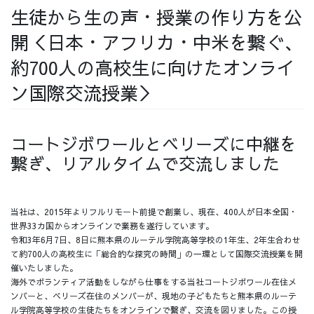
生徒から生の声・授業の作り方を公
採用情報
開＜日本・アフリカ・中米を繋ぐ、
約700人の高校生に向けたオンライ
ン国際交流授業＞
採用情報トップ
チームインタビュー01
コートジボワールとベリーズに中継を
繋ぎ、リアルタイムで交流しました
チームインタビュー02
チームインタビュー03
当社は、2015年よりフルリモート前提で創業し、現在、400人が日本全国・
世界33カ国からオンラインで業務を遂行しています。
令和3年6月7日、8日に熊本県のルーテル学院高等学校の1年生、2年生合わせ
て約700人の高校生に「総合的な探究の時間」の一環として国際交流授業を開
お問い合わせ
催いたしました。
海外でボランティア活動をしながら仕事をする当社コートジボワール在住メ
ンバーと、ベリーズ在住のメンバーが、現地の子どもたちと熊本県のルーテ
ル学院高等学校の生徒たちをオンラインで繋ぎ、交流を図りました。この授