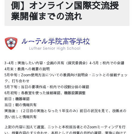
側】オンライン国際交流授
業開催までの流れ
3-4月：実施したい内容・企画の共有（探究委員会）4-5月：校内での会議
4月末：教員への概要の説明
5月中旬：Zoom使用方法についての教員向け説明会・ニットとの接続チェッ
ク、打ち合わせ
5月下旬：当日の要項作成・校内での役割分担の確認
6月初旬：各教室を使った接続確認、機器設置調整
前日：機器確認
当日：朝の情報共有
実施後：（２日目の実施となった１年生のみ）前日の状況を見て、改善点の
洗い出しと情報共有
上記の内容に加えて適宜、ニットと本校担当者とのZoomミーティングを行
い、授業内容のすり合わせ、本校としての授業の目的の確認、実施に向けて