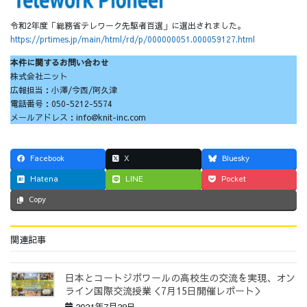
令和2年度「総務省テレワーク先駆者百選」に選出されました。
https://prtimes.jp/main/html/rd/p/000000051.000059127.html
本件に関するお問い合わせ
株式会社ニット
広報担当：小澤/今西/阿久津
電話番号：050-5212-5574
メールアドレス：info@knit-inc.com
Facebook
X
Bluesky
Hatena
LINE
Pocket
Copy
関連記事
日本とコートジボワールの高校生の交流を実現、オン
ライン国際交流授業＜7月15日開催レポート＞
2021年7月29日