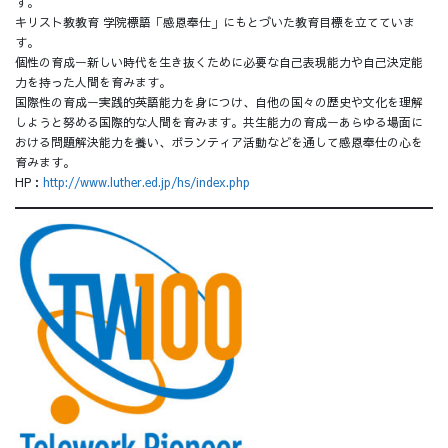
す。
キリスト教教育 学院標語「感恩奉仕」にもとづいた教育目標を立てていま
す。
個性の育成ー新しい時代を生き抜くために必要な自己表現能力や自己決定能
力を持った人間を育みます。
国際性の育成ー実践的英語能力を身につけ、自他の国々の歴史や文化を理解
しようと努める国際的な人間を育みます。共生能力の育成ーあらゆる場面に
おける問題解決能力を養い、ボランティア活動などを通して感恩奉仕の心を
育みます。
HP：
http://www.luther.ed.jp/hs/index.php