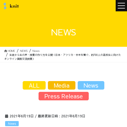
ニュース
NEWS
ニットについて
HOME
NEWS
News
生徒から生の声・授業の作り方を公開＜日本・アフリカ・中米を繋ぐ、約700人の高校生に向けた
オンライン国際交流授業＞
ニットの誓い
トップメッセージ
ALL
Media
News
Press Release
メンバー
会社概要
2021年6月19日
/ 最終更新日時 :
2021年6月19日
サービス
News