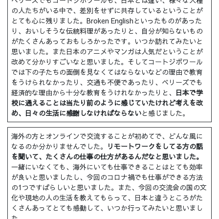
の人たちがいる中で、差別をせずに共存しているということが
とても心に残りました。Broken Englishといったものがあった
り、おいしそうな伝統料理があったりと、自分が知らないもの
がたくさんあっておもしろかったです。いつか訪れてみたいと
思いました。また日本のアニメやマンガは人気だということが
改めて分かりすごいなと思いました。そしてコートジボワール
では下の子たちの面倒を見なくてはならないなどの理由で教育
をうけられなかったり、交通も不便であったり、ベリーズでも
経済的な理由から十分な教育をうけれなかったりと、
日本で学
校に通えることは当たり前のように感じていたけれど考えを改
め、日々の生活に感謝しなければならない
と感じました。
海外の方とオンラインで交流することが初めてで、どんな風に
なるのか分かりませんでした。
リモートワークをしてる方の話
を聞いて、たくさんの仕事の仕方があるんだなと思いました。
一緒にいなくても、海外にいても仕事できることはとても効率
が良いと思いましたし、今回のコロナ禍でも仕事ができる方法
の1つですばらしいと思いました。また、今回の交流会の国の文
化や現地の人の生活を教えてもらって、日本と違うところがた
くさんあってとても感動して、いつか行ってみたいと思いまし
た。