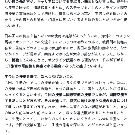
しい形の働き方や、キャリアについても学ぶ良い機会となりました。
総合的
な探究の時間の「情報収集・まとめ」のステップも、このオンライン国際交
流授業の事前学習として機能し、事前に調べた内容と、実際に話を聞いてみ
たりした内容との共通点・相違点に気づいて考えを深めることができた生徒
もいます。
日本国内の拠点を結んだZoom使用は経験があったものの、海外とこのような
規模でオンラインでの交流をするというのは初めての事で、教員間の情報共
有や、生徒をどのような形で参加させるか、当日の教員側の動きなど、なか
なかイメージが湧かず、実施までは不安が大きい部分がありました。しか
し、
挑戦してみることで、オンライン授業への心理的なハードルが下がり、
ICT教育の可能性を実感できる機会になったと感じています。
▼今回の授業を経て、次へつなげたいこと
今回、生徒の中ではこの授業を通して多くの気づきが生まれました。次はこ
の授業で学んだ世界の課題を、自分の課題として、落とし込むことが必要に
なってくると思います。
今回の授業は国際交流の授業でしたが、国際交流を
するだけにとどまらず、それを通して、探究に向けた様々な視点を身につけ
てほしいと考えています。
また、社会には答えのない課題があること、自分
の当たり前は当たり前ではないこと、様々な選択肢があることを知ること
は、生徒にとって、これからの人生を生きていくうえで、非常に重要なこと
です。今回の授業を通して、生徒の思考を深めることができればと思いま
す。