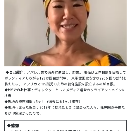
◆自己紹介
：アパレル業で海外に進出し、起業。 現在は世界制覇を目指して
ボランティアしながら123か国目訪問中。 未承認国家も含む220ヶ国の訪問を
終えたら、 アフリカでHIV孤児のための総合施設を設立するのが目標。
◆HYでのお仕事
：ディレクターとしてメディア運営のクライアントメインに
担当
◆現地の滞在期間：3ヶ月（過去にも1ヶ月滞在）
◆現地へ渡った理由：2019年に訪れたときに出会った人々、孤児院の子供た
ちが印象深かったので。
◆感想