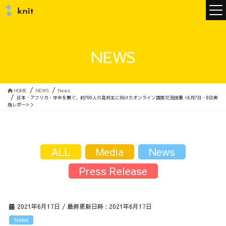
ニュース
NEWS
ニットについて
HOME
NEWS
News
日本・アフリカ・中米を繋ぐ、約700人の高校生に向けたオンライン国際交流授業＜6月7日・8日実
施レポート＞
ニットの誓い
トップメッセージ
ALL
Media
News
Press Release
メンバー
会社概要
2021年6月17日
/ 最終更新日時 :
2021年6月17日
サービス
News