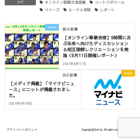
オンライン国際交流授業
コートジボワール
タグ
ベリーズ
ルーテル学院
レポート
News
前の記事
【オンライン事業合宿】9時間に及
ぶ未来へ向けたディスカッション
＆相互理解レクリエーションを実
施＜6月11日開催レポート＞
2021年6月17日
Media
次の記事
【メディア掲載】「マイナビニュ
ース」にニットが掲載されまし
た。
2021年6月18日
プライバシーポリシー
Copyright©knit Inc. All rights reserved.