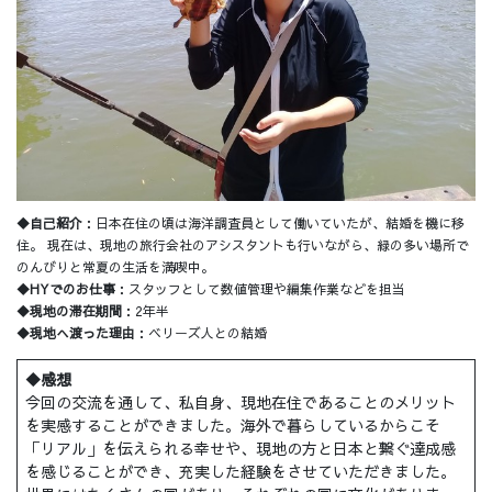
◆自己紹介
：日本在住の頃は海洋調査員として働いていたが、結婚を機に移
住。 現在は、現地の旅行会社のアシスタントも行いながら、緑の多い場所で
のんびりと常夏の生活を満喫中。
◆HYでのお仕事
：スタッフとして数値管理や編集作業などを担当
◆現地の滞在期間
：2年半
◆現地へ渡った理由
：ベリーズ人との結婚
◆感想
今回の交流を通して、私自身、現地在住であることのメリット
を実感することができました。海外で暮らしているからこそ
「リアル」を伝えられる幸せや、現地の方と日本と繋ぐ達成感
を感じることができ、充実した経験をさせていただきました。