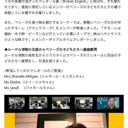
リカの言葉が混ざったクレオール語「Broken English」と呼ばれ、今も使わ
れており、現地に滞在しているメンバーがベリーズの子どもたちとその場で
会話している様子をお届けしました。
また、ベリーズの食べ物を紹介するコーナーでは、実際にベリーズの方が作
ったチモーレ（ブラックスープ）をメンバーが実食しました。「チモーレは
鶏肉・ゆで卵・ピーマンなどが入っている黒いスープで、味はハヤシライス
のような味です」とメンバーがリアルタイムでレポートしました。
◆ルーテル学院の生徒からベリーズの子どもたちへ直接質問
ルーテル学院の高校生からリアルタイムでベリーズのクレオールに在住の子
どもたちへ質問をし、交流を図りました。
<参加してくれたクレオールのご家族＞
Mrs Shanelle Milligan（シャネール・ミリガンさん）
Ms Elesha （エリーシャちゃん）
Ms Janell （ジャネールちゃん）