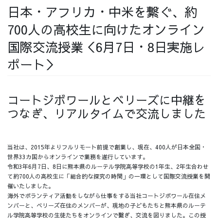
日本・アフリカ・中米を繋ぐ、約
採用情報
700人の高校生に向けたオンライン
国際交流授業＜6月7日・8日実施レ
ポート＞
採用情報トップ
チームインタビュー01
コートジボワールとベリーズに中継を
つなぎ、リアルタイムで交流しました
チームインタビュー02
チームインタビュー03
当社は、2015年よりフルリモート前提で創業し、現在、400人が日本全国・
世界33カ国からオンラインで業務を遂行しています。
令和3年6月7日、8日に熊本県のルーテル学院高等学校の1年生、2年生合わせ
て約700人の高校生に「総合的な探究の時間」の一環として国際交流授業を開
お問い合わせ
催いたしました。
海外でボランティア活動をしながら仕事をする当社コートジボワール在住メ
ンバーと、ベリーズ在住のメンバーが、現地の子どもたちと熊本県のルーテ
ル学院高等学校の生徒たちをオンラインで繋ぎ、交流を図りました。この授