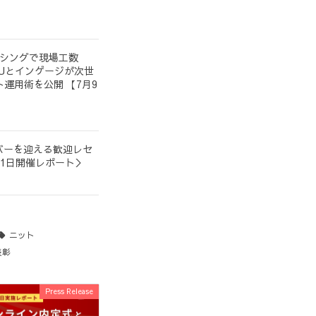
ーシングで現場工数
YOUとインゲージが次世
運用術を公開 【7月9
ンバーを迎える歓迎レセ
1日開催レポート＞
ニット
表彰
Press Release