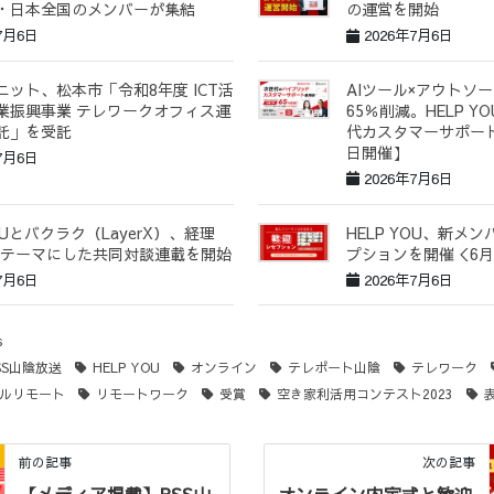
・日本全国のメンバーが集結
の運営を開始
7月6日
2026年7月6日
ニット、松本市「令和8年度 ICT活
AIツール×アウトソ
業振興事業 テレワークオフィス運
65％削減。HELP 
託」を受託
代カスタマーサポート
日開催】
7月6日
2026年7月6日
YOUとバクラク（LayerX）、経理
HELP YOU、新メ
をテーマにした共同対談連載を開始
プションを開催＜6月
7月6日
2026年7月6日
s
SS山陰放送
HELP YOU
オンライン
テレポート山陰
テレワーク
ルリモート
リモートワーク
受賞
空き家利活用コンテスト2023
前の記事
次の記事