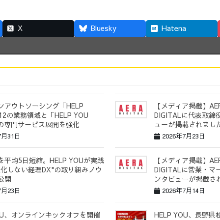
X
Bluesky
Hatena
ンアウトソーシング「HELP
【メディア掲載】AER
12の業務領域と「HELP YOU
DIGITALに代表取
h」の専門サービス展開を強化
ューが掲載されまし
7月31日
2026年7月23日
平均5日短縮。HELP YOUが実践
【メディア掲載】AER
人化しない経理DX"の取り組みノウ
DIGITALに営業・
公開
ンタビューが掲載さ
7月23日
2026年7月14日
YOU、オンラインキックオフを開催
HELP YOU、長野