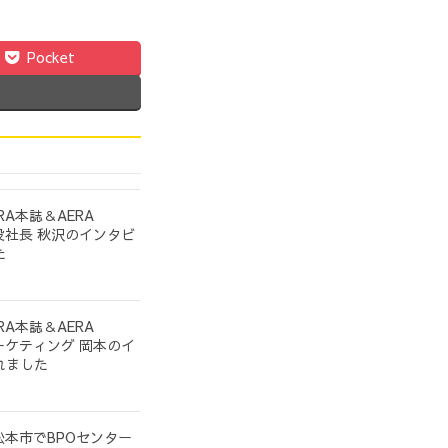
Pocket
A本誌＆AERA
締役社長 秋沢のインタビ
た
A本誌＆AERA
マーケティング 岡本のイ
れました
県松本市でBPOセンター