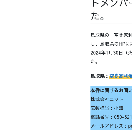
トメンバー
た。
鳥取県の「空き家利活
し、鳥取県のHPに
2024年1月30
た。
鳥取県：
空き家利活
本件に関するお問
株式会社ニット
広報担当：小澤
電話番号：050-5212
メールアドレス：pr@k