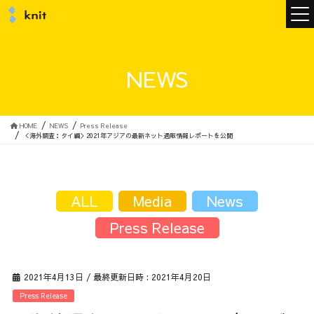
ニュース
NEWS
ニットについて
HOME
NEWS
Press Release
＜海外調査：タイ編＞2021年アジアの最新ネット通販情報レポートを公開
ニットの誓い
トップメッセージ
ALL
Media
News
Press Release
メンバー
会社概要
2021年4月13日
/ 最終更新日時 :
2021年4月20日
サービス
Press Release