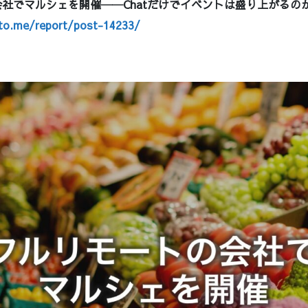
社でマルシェを開催──Chatだけでイベントは盛り上がるの
oto.me/report/post-14233/