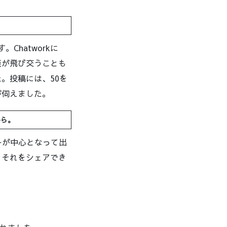
Chatworkに
談が飛び交うことも
。投稿には、50を
が伺えました。
から。
ーが中心となって出
、それをシェアでき