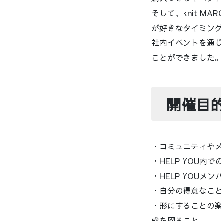
そして、knit 
が好きなタイミングで
社内イベントを通
ことができました
開催目
・コミュニティや
・HELP YOU
・HELP YOU
・自分の得意なこ
・形にすることの
成を図ること