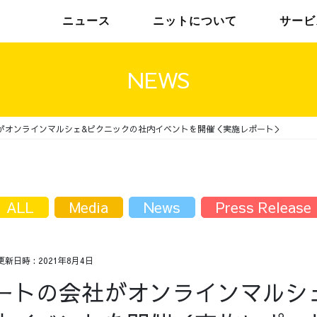
ニュース
ニットについて
サービ
NEWS
がオンラインマルシェ&ピクニックの社内イベントを開催＜実施レポート＞
チームインタビュー01
トップメッセージ
チームインタビュー02
メンバー
ALL
Media
News
Press Release
更新日時 :
2021年8月4日
ートの会社がオンラインマルシ