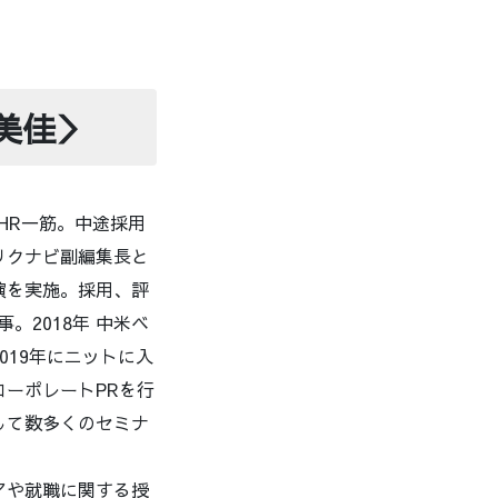
美佳＞
、HR一筋。中途採用
リクナビ副編集長と
演を実施。採用、評
。2018年 中米ベ
019年にニットに入
ーポレートPRを行
して数多くのセミナ
アや就職に関する授