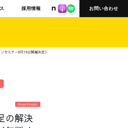
株式会社ニット
ス
採用情報
お問い合わせ
ンセミナー8⽉19⽇開催決定＞
チームインタビュー03
会社概要
Press Release
足の解決